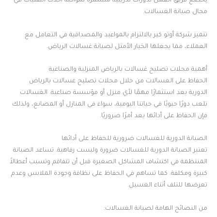
يخضع فريق العمل لدورات تدريبية مستمرة لمواكبة أحدث التقنيات في
مجال صيانة الغسالات.
تتميز شركة أوتو كير بالالتزام بالمواعيد والمصداقية في التعامل مع
العملاء، مما يجعلها الخيار الأمثل لصيانة غسالات الرياض.
أهمية محلات تصليح غسالات بالرياض المنزلية والصناعية
الحفاظ على الغسالات من خلال محلات تصليح غسالات بالرياض
الدورية يعد استثمارًا مهمًا لأي منزل أو مؤسسة صناعية. الغسالات
تلعب دورًا حيويًا في حياتنا اليومية، سواء في المنازل أو المصانع، ولذلك
فإن الحفاظ على أدائها يعد أمرًا ضروريًا.
الصيانة الدورية للغسالات ضرورية للحفاظ على أدائها
تعتبر الصيانة الدورية للغسالات ضرورة وليست رفاهية. تساعد الصيانة
المنتظمة في اكتشاف المشاكل الصغيرة قبل أن تتفاقم وتسبب أعطالاً
كبيرة ومكلفة. كما تساهم في الحفاظ على نظافة وجودة الملابس وعدم
تعرضها للتلف أثناء الغسيل.
من النصائح الهامة لصيانة الغسالات: