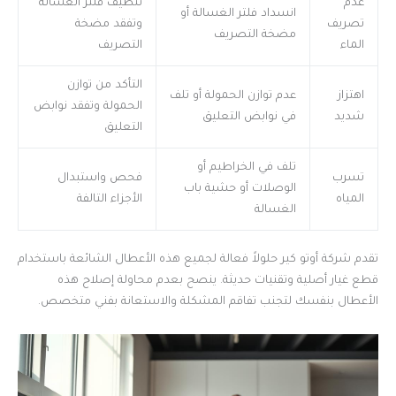
عدم
تنظيف فلتر الغسالة
انسداد فلتر الغسالة أو
تصريف
وتفقد مضخة
مضخة التصريف
الماء
التصريف
التأكد من توازن
اهتزاز
عدم توازن الحمولة أو تلف
الحمولة وتفقد نوابض
شديد
في نوابض التعليق
التعليق
تلف في الخراطيم أو
تسرب
فحص واستبدال
الوصلات أو حشية باب
المياه
الأجزاء التالفة
الغسالة
تقدم شركة أوتو كير حلولاً فعالة لجميع هذه الأعطال الشائعة باستخدام
قطع غيار أصلية وتقنيات حديثة. ينصح بعدم محاولة إصلاح هذه
الأعطال بنفسك لتجنب تفاقم المشكلة والاستعانة بفني متخصص.