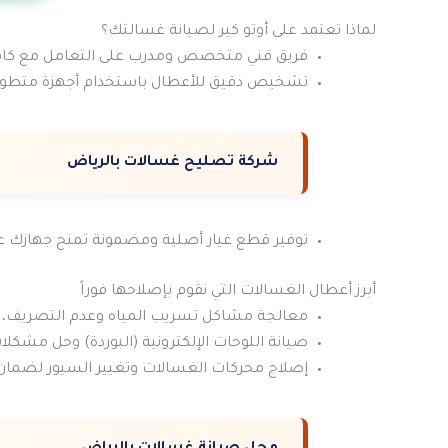
لماذا تعتمد على أوتو كير لصيانة غسالتك؟
فريق فني متخصص ومدرب على التعامل مع كافة م
تشخيص دقيق للأعطال باستخدام أجهزة متطورة ت
شركة تصليح غسالات بالرياض
توفير قطع غيار أصلية ومضمونة تمنح جهازك عمراً 
أبرز أعطال الغسالات التي نقوم بإصلاحها فوراً
معالجة مشاكل تسريب المياه وعدم التصريف، وإص
صيانة اللوحات الإلكترونية (البوردة) وحل مشكل
إصلاح محركات الغسالات وتغيير السيور لضمان ع