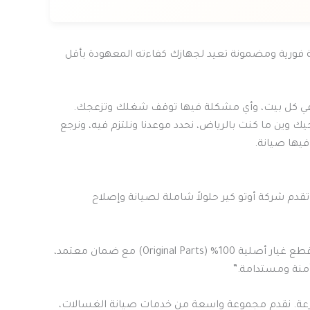
يانة فورية ومضمونة تعيد لجهازك كفاءته المعهودة بأقل
 في كل بيت، وأي مشكلة فيها توقف شغلك وتزعجك.
ك وين ما كنت بالرياض، نحدد موعدنا ونلتزم فيه، ونرجع
فيها صيانة.
قدم شركة أوتو كير حلولاً شاملة لصيانة وإصلاح
سوق الصيانة مليء بقطع الغيار المقلدة التي تتلف الموتور وتكبدك خسائر مضاعفة. نحن في شركتنا بالرياض نتعهد باستخدام قطع غيار أصلية 100% (Original Parts) مع ضمان معتمد،
نة ومستدامة.”
ة. نقدم مجموعة واسعة من خدمات صيانة الغسالات،