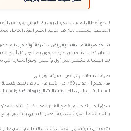
محل صيانة غسالات بالرياض
لا تدع أعطال الغسالة تعرقل روتينك اليومي وتزيد من الأعب
التكاليف الممكنة. نحن هنا لتوفير الدعم الفني الكامل لضم
شركة صيانة غسالات بالرياض – شركة أوتو كير
دايم جاهز
عشان كذا، عندنا فنيين خبرة يعرفون يصلحون كل أنواع الغس
لك الغسالة تشتغل مثل أول وأحسن. ومع أسعارنا اللي تنا
صيانة غسالات بالرياض – شركة أوتو كير.
هل تعلم أن حوالي 60٪ من الأسر في الرياض لديها
غسالة
م
الغسالات، بما في ذلك
الغسالات الأوتوماتيكية
والغسالات
ونلتزم التزاماً صارماً بمحاربة الغش التجاري وتطبيق لوا
نهدف في شركتنا إلى تقديم خدمات عالية الجودة من خلال 