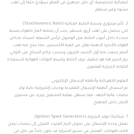
كيميائية متخصصة. أي خلل مجهري في القطر سيؤدي حتماً إلى لهب
مشوه وغير منتظم.
2. تأثير فينتوري ونسبة الخلط المثالية (Stoichiometric Ratio)
لكي نحصل على لهب أزرق مستقر، يجب أن يختلط الغاز بالهواء بنسبة
محددة داخل أنبوب الخلط قبل الوصول لرأس الشعلة. انسداد مداخل
الهواء بالأبخرة الدهنية يقلل من كمية الأكسجين، مما ينتج عنه لهب
أصفر ينبعث منه أول أكسيد الكربون ويسبب تراكم السناج على الأواني.
دور الخبير هنا هو تنظيف غرف الخلط وضبط البوابات الهوائية لاستعادة
الكفاءة الحرارية القصوى.
العلوم الكهربائية وأنظمة الإشعال الإلكتروني
تم استبدال أنظمة الإشعال التقليدية بوحدات إلكترونية ذكية تولد
نبضات عالية الجهد، مما يسهل عملية التشغيل ويزيد من مستوى
الأمان داخل المطبخ.
1. ميكانيكا مولد الشرارة (Ignition Spark Generators)
تعمل وحدة الإشعال على تحويل التيار المتردد المنزلي إلى نبضات تصل
لآلاف الفولتات. الفشل في صدور الشرارة قد يكون ناتجاً عن خلل في