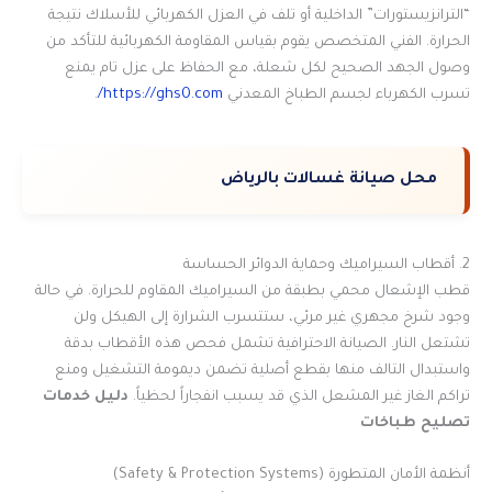
“الترانزيستورات” الداخلية أو تلف في العزل الكهربائي للأسلاك نتيجة
الحرارة. الفني المتخصص يقوم بقياس المقاومة الكهربائية للتأكد من
وصول الجهد الصحيح لكل شعلة، مع الحفاظ على عزل تام يمنع
تسرب الكهرباء لجسم الطباخ المعدني
https://ghs0.com/
.
محل صيانة غسالات بالرياض
2. أقطاب السيراميك وحماية الدوائر الحساسة
قطب الإشعال محمي بطبقة من السيراميك المقاوم للحرارة. في حالة
وجود شرخ مجهري غير مرئي، ستتسرب الشرارة إلى الهيكل ولن
تشتعل النار. الصيانة الاحترافية تشمل فحص هذه الأقطاب بدقة
واستبدال التالف منها بقطع أصلية تضمن ديمومة التشغيل ومنع
تراكم الغاز غير المشعل الذي قد يسبب انفجاراً لحظياً.
دليل خدمات
تصليح طباخات
أنظمة الأمان المتطورة (Safety & Protection Systems)