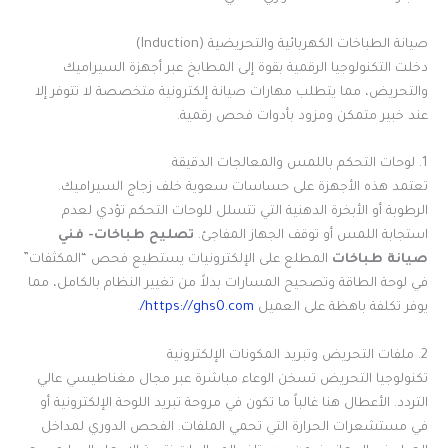
صيانة الطباخات الكهربائية والتحريضية (Induction)
دخلت التكنولوجيا الرقمية بقوة إلى المطابخ عبر أجهزة السيراميك
والتحريض، مما يتطلب مهارات صيانة إلكترونية متخصصة لا تتوفر إلا
عند خبير متمكن ومزود بأدوات فحص رقمية.
1. لوحات التحكم باللمس والمعالجات الدقيقة
تعتمد هذه الأجهزة على حساسات سعوية خلف زجاج السيراميك.
الرطوبة أو الأبخرة الدهنية التي تتسلل للوحات التحكم تؤدي لعدم
استجابة اللمس أو توقف الجهاز المفاجئ.
تصليح طباخات- فني
صيانة طباخات
المطلع على الإلكترونيات يستطيع فحص “المكثفات”
في لوحة الطاقة وتصحيح المسارات بدلاً من تغيير النظام بالكامل، مما
يوفر تكلفة باهظة على العميل
https://ghs0.com/
.
2. ملفات التحريض وتبريد المكونات الإلكترونية
تكنولوجيا التحريض تسخن الوعاء مباشرة عبر مجال مغناطيسي عالي
التردد. الأعطال هنا غالباً ما تكون في مروحة تبريد اللوحة الإلكترونية أو
في مستشعرات الحرارة التي تحمي الملفات. الفحص الدوري لمداخل