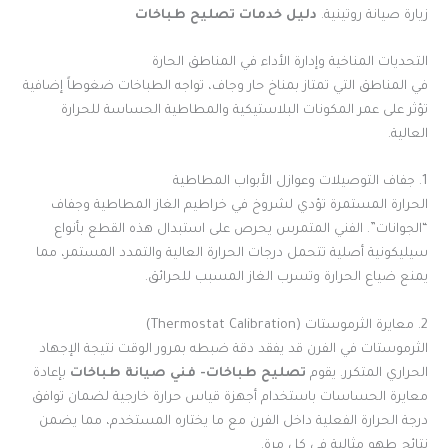
زيارة صيانة روتينية.
دليل خدمات تصليح طباخات
التحديات المناخية وإدارة الأداء في المناطق الحارة
في المناطق التي تمتاز بمناخ حار وجاف، تواجه الطباخات ضغوطاً إضافية
تؤثر على عمر المكونات البلاستيكية والمطاطية الحساسة للحرارة
العالية.
1. جفاف التوصيلات وعوازل الأبواب المطاطية
الحرارة المستمرة تؤدي لشروخ في خراطيم الغاز المطاطية وجفاف
“الجوانات”. الفني المتمرس يحرص على استبدال هذه القطع بأنواع
سيليكونية أصلية تتحمل درجات الحرارة العالية والتمدد المستمر، مما
يمنع ضياع الحرارة وتسرب الغاز المسبب للحرائق.
2. معايرة الثرموستات (Thermostat Calibration)
الثرموستات في الفرن قد يفقد دقة ضبطه بمرور الوقت نتيجة الإجهاد
الحراري المتكرر. يقوم
تصليح طباخات- فني صيانة طباخات
بإعادة
معايرة الحساسات باستخدام أجهزة قياس حرارة خارجية لضمان توافق
درجة الحرارة الفعلية داخل الفرن مع ما يختاره المستخدم، مما يضمن
نتائج طهو مثالية في كل مرة.