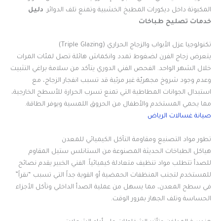
المكبوتة داخل ديكورات المطبخ الخشبية وتمنع تلف الدوائر.
دليل
خدمات تصليح طباخات
تكنولوجيا عزل الأبواب والزجاج الحراري (Triple Glazing)
يتعرض زجاج الفرن لضغوط تمدد وانكماش هائلة تصل لمئات المرات
خلال الشهر الواحد. الفحص الفني الدوري يتأكد من سلامة براغي التثبيت
وعدم وجود شروخ مجهريّة غير مرئية قد تسبب انفجار الزجاج، مع
استبدال الجوانات المطاطية التي تمنع تسرب الحرارة للأسطح الخارجية،
مما يحمي المستخدم والأطفال من الحروق اللمسية ويوفر الطاقة.
صيانة غسالات الرياض
تطور مواد التصنيع ومقاومة التآكل الكيميائي للمعدن
هياكل الطباخات الحديثة المصنوعة من الستانلس ستيل المقاوم
للصدأ تتطلب مواد تنظيف متعادلة كيميائياً. الفني الخبير يقدم نصائح
للمستخدم لتجنب المنظفات الحمضية أو القوية جداً التي تسبب “نقراً”
في سطح المعدن، مما يسهل من عملية الصدأ الداخلي وتآكل الأجزاء
الحساسة وتلف الجهاز بمرور الوقت.