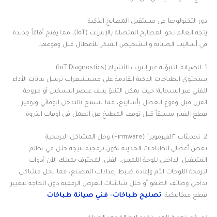
دور التكنولوجيا في مستقبل المطابخ الذكية
يتجه العالم نحو المطابخ المتصلة بالإنترنت (IoT)، مما يفتح آفاقاً جديدة
في أساليب الصيانة والتشخيص المبكر للأعطال قبل وقوعها.
1. الصيانة التنبؤية عبر إنترنت الأشياء (IoT Diagnostics)
ستحتوي الطباخات الذكية القادمة على مستشعرات ترسل بيانات الأداء
للفني عبر السحابة؛ حيث يمكن التنبؤ بتلف عنصر التسخين أو مروحة
الفرن قبل وقوع العطل بأسابيع، مما يسمح بالتدخل الوقائي وتوفير
قطع الغيار مسبقاً قبل توقف المطبخ عن العمل في أوقات الذروة.
2. تحديثات “الفيرموير” (Firmware) وحل المشاكل البرمجية
بعض أعطال الطباخات الحديثة تكون برمجية نتيجة خلل في نظام
التشغيل الداخلي للوحة اللمس. الفني المحترف يمتلك الآن أدوات
لبرمجة اللوحات الأم وإعادة ضبط إعدادات المصنع، مما يحل مشاكل
تداخل وظائف الطهو أو خلل شاشات العرض الرقمية دون الحاجة لتغيير
قطع ميكانيكية.
تصليح طباخات- فني صيانة طباخات