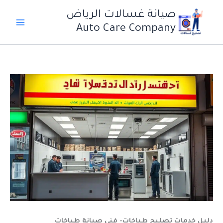
خطي
صيانة غسالات الرياض
لى
Auto Care Company
لمحتوى
دليل خدمات تصليح طباخات- فني صيانة طباخات