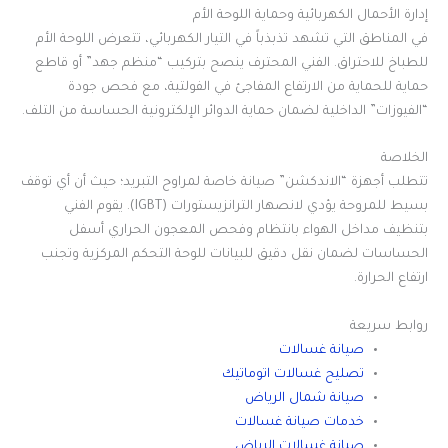
إدارة الأحمال الكهربائية وحماية اللوحة الأم
في المناطق التي تشهد تذبذباً في التيار الكهربائي، تتعرض اللوحة الأم
للطباخ للاحتراق. الفني المحترف ينصح بتركيب “منظم جهد” أو قاطع
حماية للحماية من الارتفاع المفاجئ في الفولتية، مع فحص جودة
“الفيوزات” الداخلية لضمان حماية الدوائر الإلكترونية الحساسة من التلف.
الخلاصة
تتطلب أجهزة “الاندكشن” صيانة خاصة لمراوح التبريد؛ حيث أن أي توقف
بسيط للمروحة يؤدي لانصهار الترانزيستورات (IGBT). يقوم الفني
بتنظيف مداخل الهواء بانتظام وفحص المعجون الحراري أسفل
الحساسات لضمان نقل دقيق للبيانات للوحة التحكم المركزية وتجنب
ارتفاع الحرارة.
روابط سريعة
صيانة غسالات
تصليح غسالات اتوماتيك
صيانة شمال الرياض
خدمات صيانة غسالات
صيانة غسالات الرياض