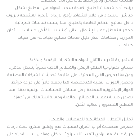
هندسة المداخن وتأثير الشفاطات على أداء الشعلات
يرتبط أداء شعلات الطباخ بكفاءة سحب الهواء من المطبخ بشكل
مباشر. الانسداد في فلاتر الشفاط يؤدي لارتداد الأبخرة المشبعة بالزيوت
داخل مفاتيح التحكم الخاصة بالطباخ، مما يسبب تماسات كهربائية
مجهرية تعطل عمل الإشعال الذاتي أو تسبب تلفاً في حساسات الأمان
الحرارية وصمامات الغاز. دليل خدمات تصليح طباخات- فني صيانة
طباخات
استمرارية التدريب التقني لمواكبة الابتكارات الرقمية والذكية
تتسارع تكنولوجيا الطهو الرقمي والمطابخ الذكية سنوياً بشكل مذهل،
ومن هنا يحرص الفني المحترف على متابعة تحديثات الشركات المصنعة
وحضور الدورات التقنية المتخصصة. هذا يجعله قادراً على قراءة خرائط
الدوائر الإلكترونية المعقدة وحل مشاكل الحساسات الرقمية بدقة، مما
يضمن صيانة بمعايير المصانع العالمية وحماية استثمارك في أجهزة
المطبخ المتطورة والغالية الثمن.
تحليل الأعطال الميكانيكية للمفصلات والهيكل
تتعرض مفصلات أبواب الأفران لعمليات فتح وإغلاق متكررة تحت درجات
حرارة عالية، مما يؤدي لتمدد “السبرنج” الداخلي وفقدان الباب لقدرته على