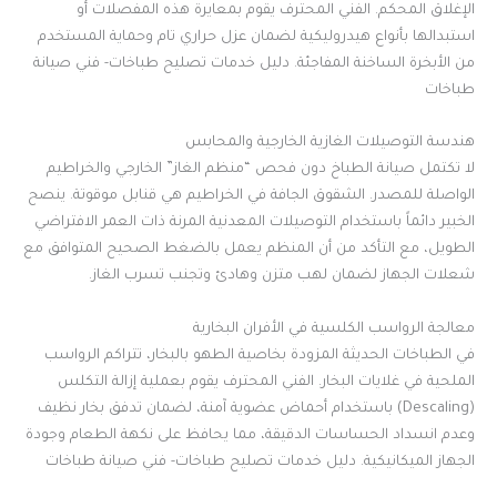
الإغلاق المحكم. الفني المحترف يقوم بمعايرة هذه المفصلات أو
استبدالها بأنواع هيدروليكية لضمان عزل حراري تام وحماية المستخدم
من الأبخرة الساخنة المفاجئة. دليل خدمات تصليح طباخات- فني صيانة
طباخات
هندسة التوصيلات الغازية الخارجية والمحابس
لا تكتمل صيانة الطباخ دون فحص “منظم الغاز” الخارجي والخراطيم
الواصلة للمصدر. الشقوق الجافة في الخراطيم هي قنابل موقوتة. ينصح
الخبير دائماً باستخدام التوصيلات المعدنية المرنة ذات العمر الافتراضي
الطويل، مع التأكد من أن المنظم يعمل بالضغط الصحيح المتوافق مع
شعلات الجهاز لضمان لهب متزن وهادئ وتجنب تسرب الغاز.
معالجة الرواسب الكلسية في الأفران البخارية
في الطباخات الحديثة المزودة بخاصية الطهو بالبخار، تتراكم الرواسب
الملحية في غلايات البخار. الفني المحترف يقوم بعملية إزالة التكلس
(Descaling) باستخدام أحماض عضوية آمنة، لضمان تدفق بخار نظيف
وعدم انسداد الحساسات الدقيقة، مما يحافظ على نكهة الطعام وجودة
الجهاز الميكانيكية. دليل خدمات تصليح طباخات- فني صيانة طباخات