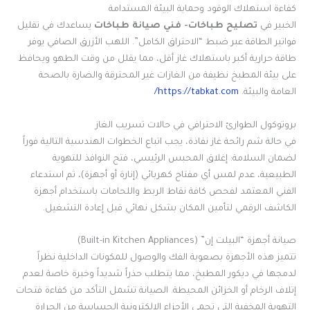
كفاءة استهلاك الوقود وحماية البيئة المستدامة
الخبير في
تصليح طباخات- فني صيانة طباخات
يساعدك في تقليل
فواتير الطاقة عبر ضبط “الاحتراق الكامل”. اللهب الأزرق الصافي يوفر
طاقة حرارية أكبر باستهلاك غاز أقل، مما يقلل من وقت الطهو ويحافظ
على بيئة المطبخ نظيفة من الغازات غير المحترقة والضارة بالصحة
العامة والبيئة.
https://tabkat.com/
بروتوكول الطوارئ الاحترافي في حالات تسريب الغاز
في حالة شم رائحة غاز نفاذة، يجب اتباع الخطوات الهندسية التالية فوراً
لضمان السلامة: إغلاق المحبس الرئيسي، فتح النوافذ للتهوية
الطبيعية، عدم لمس أي مفتاح كهربائي (إنارة أو أجهزة)، ثم استدعاء
الفني المعتمد لفحص كافة نقاط الربط واللحامات باستخدام أجهزة
الكاشف الرقمي لتأمين المكان بشكل نهائي قبل إعادة التشغيل.
صيانة أجهزة “البيلت إن” (Built-in Kitchen Appliances)
تتميز هذه الأجهزة بصعوبة الفك والوصول للمكونات الداخلية نظراً
لدمجها في ديكور المطبخ، مما يتطلب حذراً شديداً وخبرة خاصة لعدم
إتلاف الرخام أو الخزائن المحيطة. الصيانة تشمل التأكد من كفاءة فتحات
التهوية المخفية التي تحمي الأجزاء الإلكترونية الحساسة من الحرارة