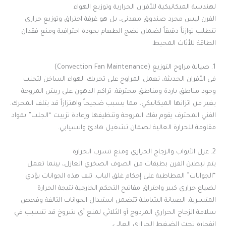
لهندسة الميكانيكية للأفران الحرارية وتوزيع الهواء
الفرن ليس مجرد صندوق معدني، بل هو غرفة احتراق وتوزيع حراري
تتطلب توازناً دقيقاً لضمان نضج الطعام بجودة احترافية ومنع فقدان
الطاقة للأثاث المحيط.
1. صيانة مراوح التوزيع (Convection Fan Maintenance)
في الأفران الحديثة، تعمل المراوح على تحريك الهواء الساخن لتجنب
وجود مناطق باردة ومناطق محترقة. تراكم الدهون على ريش المروحة
يغير من اتزانها الميكانيكي، مما يسبب ضجيجاً واهتزازاً قد يتلف المحرك.
الفني المحترف يقوم بفك المروحة وتنظيفها وإعادة تزييت “الجلب” بمواد
مقاومة للحرارة العالية لضمان تشغيل هادئ وانسيابي.
2. عزل الأبواب والزجاج الحراري ومنع تسرب الحرارة
يتم تبطين الفرن بطبقات من الصوف الصخري العازل، بينما تعمل
“الجوانات” المطاطية على إحكام غلق الباب. تلف هذه الجوانات يؤدي
لضياع حراري كبير واحتراق مفاتيح التحكم الخارجية نتيجة الحرارة
المتسربة. الصيانة الشاملة تتضمن استبدال الجوانات التالفة وفحص
سلامة الزجاج الحراري المزدوج أو الثلاثي لمنع أي شروخ قد تتسبب في
انفجاره تحت الضغط الحراري العالي.