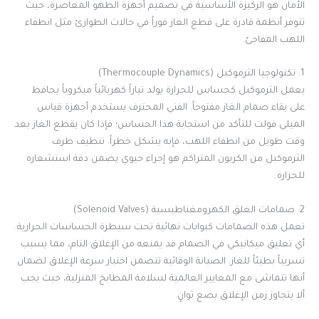
الأمان هو الركيزة الأساسية في تصميم أجهزة الطهو المعاصرة، حيث
تتوفر أنظمة قادرة على قطع الغاز فوراً في حالات الطوارئ مثل انطفاء
اللهب المفاجئ.
1. تكنولوجيا الثرموكبل (Thermocouple Dynamics)
يعمل الثرموكبل كحساس للحرارة يولد تياراً كهربائياً ميكروياً يحافظ
على بقاء صمام الغاز مفتوحاً. الفني المحترف يستخدم أجهزة قياس
الميلي فولت للتأكد من استجابة هذا الحساس؛ فإذا كان يقطع الغاز بعد
وقت طويل من انطفاء اللهب، فإنه يشكل خطراً. تنظيف طرف
الثرموكبل من الكربون المتراكم هو إجراء حيوي يضمن دقة استشعاره
للحرارة.
2. صمامات الغلق الكهرومغناطيسية (Solenoid Valves)
تعمل هذه الصمامات كبوابات نهائية تحت سيطرة الحساسات الحرارية.
أي تعليق ميكانيكي في الصمام قد يمنعه من الإغلاق التام، مما يسبب
تسريباً بطيئاً للغاز. الصيانة الوقائية تتضمن اختبار سرعة الإغلاق لضمان
أنها تتماشى مع المعايير العالمية لسلامة المطابخ المنزلية، حيث يجب
ألا يتجاوز زمن الإغلاق بضع ثوانٍ.