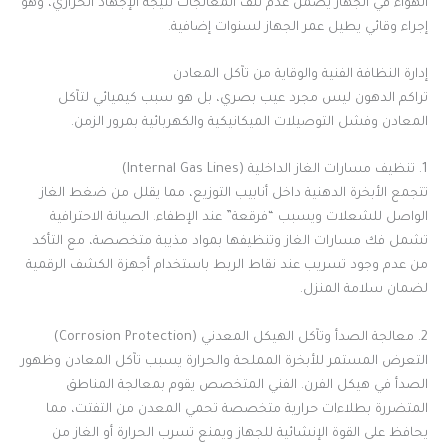
الهواء في الجهاز يضمن عدم تلف المعالجات نتيجة الإجهاد الحراري، وهو
إجراء وقائي يطيل عمر الجهاز لسنوات إضافية.
إدارة النظافة الفنية والوقاية من تآكل المعادن
تراكم الدهون ليس مجرد عيب بصري، بل هو سبب كيميائي لتآكل
المعادن وفشل التوصيلات الميكانيكية والكهربائية بمرور الزمن.
1. تنظيف مسارات الغاز الداخلية (Internal Gas Lines)
تتجمع الأبخرة الدهنية داخل أنابيب التوزيع، مما يقلل من ضغط الغاز
الواصل للشعلات ويسبب “فرقعة” عند الإطفاء. الصيانة الاحترافية
تشمل فك مسارات الغاز وتنظيفها بمواد مذيبة متخصصة، مع التأكد
من عدم وجود تسريب عند نقاط الربط باستخدام أجهزة الكشف الرقمية
لضمان سلامة المنزل.
2. معالجة الصدأ وتآكل الهيكل المعدني (Corrosion Protection)
التعرض المستمر للأبخرة المملحة والحرارة يسبب تآكل المعادن وظهور
الصدأ في هيكل الفرن. الفني المتخصص يقوم بمعالجة المناطق
المتضررة بطلاءات حرارية متخصصة تحمي المعدن من التفتت، مما
يحافظ على القوة الإنشائية للجهاز ويمنع تسرب الحرارة أو الغاز من