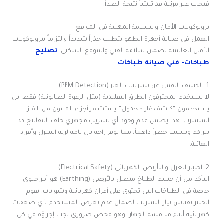
فتحات غير مرئية قد تنشأ نتيجة الصدأ.
بروتوكولات الأمان والسلامة المهنية في المواقع
العمل في صيانة أجهزة الطهو يتطلب حذراً شديداً والتزاماً ببروتوكولات
الأمان العالمية لضمان سلامة الفني والموقع السكني.
تصليح
طباخات- فني صيانة طباخات
1. الكشف الرقمي عن تسريبات الغاز (PPM Detection)
لا يستخدم المحترفون الطرق التقليدية (مثل الرغوة الصابونية) فقط؛ بل
يستخدمون “كاشف غاز محمول” يستشعر أجزاء المليون من الغاز
المتسرب. هذا يضمن عدم وجود أي تسريب مجهري خلف المفاتيح قد
يتراكم ويسبب خطراً داهماً، مما يوفر راحة بال تامة لربة المنزل وأفراد
العائلة.
2. اختبار العزل والتأريض الكهربائي (Electrical Safety)
التأكد من أن جسم الطباخ متصل بالأرضي (Earthing) هو أمر حيوي،
خاصة في الطباخات التي تحتوي على أفران كهربائية وشوايات. يقوم
الخبير بقياس تيار التسريب لضمان عدم تعرض المستخدم لأي صعقات
كهربائية أثناء ملامسة الجهاز، وهو فحص ضروري يجب إجراؤه في كل