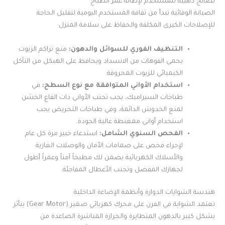
نصائح ذهبية للمستخدم لإطالة عمر الطباخ
الصيانة الوقائية تبدأ من ثقافة المستخدم اليومية لتقليل الحاجة
للإصلاحات الكبرى المكلفة والحفاظ على سلامة المنزل:
التنظيف الفوري للسوائل والدهون:
منع تراكم الزيوت
يحمي الفوهات من الانسداد ويحافظ على الهيكل من التآكل
الكيميائي للزيوت المحروقة.
استخدام الأواني المتوافقة مع نوع السطح:
في
طباخات السيراميك، يجب تجنب الأواني ذات القاع الخشن
لمنع الخدوش الدائمة، وفي طباخات التحريض يجب
استخدام أواني ممغنطة عالية الجودة.
الفحص السنوي الشامل:
استدعاء خبير مرة كل عام
لإجراء فحص على صمامات الأمان والوصلات الغازية
والأسلاك الكهربائية يضمن لك مطبخاً آمناً وعمراً أطول
لجهازك المفضل وتجنب الأعطال المفاجئة.
هندسة الشوايات الدوارة وأنظمة الإضاءة الداخلية
تعتمد الشواية في الفرن على محرك كهربائي صغير (Gear Motor) يتأثر
بشكل كبير بالدهون المتطايرة والحرارة المباشرة الصاعدة من