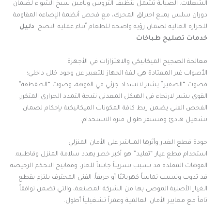
الشعلات. الصيانة تشمل تنظيف التروس وتأمين سيخ الشواء لضمان
دوران سلس يمنع احتراق المحرك، مع فحص أنظمة الإضاءة المقاومة
للحرارة العالية لضمان رؤية واضحة للطعام أثناء عملية النضج.
دليل
خدمات تصليح طباخات
معالجة الضجيج الميكانيكي والاهتزازات في الأجهزة
الأصوات غير المعتادة هي لغة الجهاز للتعبير عن وجود خلل داخلي؛
فصوت “الصفير” يشير لانسداد جزئي في الفوهة، وصوت “الطقطقة”
القوي يشير لارتخاء في الهيكل المعدني نتيجة التمدد الحراري المتكرر.
الفحص الفني يضمن ربط كافة المكونات الميكانيكية بإحكام لضمان
تشغيل هادئ ومستقر طوال فترة الاستخدام.
جودة قطع الغيار وأثرها المباشر على الأمان المنزلي
استخدام قطع غيار “تقليد” هو أكبر خطر يهدد سلامة المنزل وقاطنيه.
الفوهات المقلدة قد تسبب تسريباً جانبياً للغاز، ومفاتيح التحكم الرخيصة
قد تذوب وتسبب تماساً كهربائيًا أو حريقاً. الفني المحترف يلتزم بقطع
الغيار الأصلية الموصى بها من الشركة المصنعة، والتي تضمن توافقاً
تاماً مع معايير الأمان العالمية وعمراً تشغيلياً أطول.