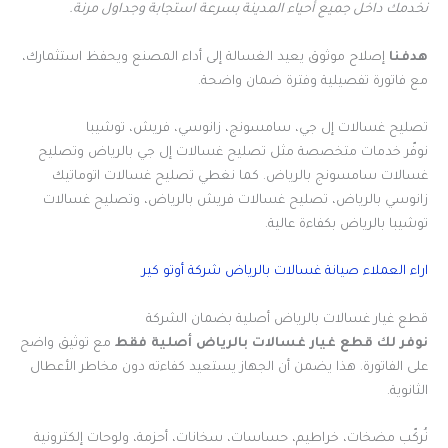
نخدمك داخل جميع أحياء المدينة بسرعة استجابة وجداول مرنة.
هدفنا
إصلاح موثوق يعيد الغسالة إلى أداء المصنع ويحفظ استثمارك،
مع فاتورة تفصيلية وفترة ضمان واضحة.
تصليح غسالات إل جي، سامسونج، زانوسي، فريش، توشيبا
نوفّر خدمات متخصصة مثل تصليح غسالات إل جي بالرياض وتصليح
غسالات سامسونج بالرياض. كما نغطي تصليح غسالات اتوماتيك
زانوسي بالرياض، تصليح غسالات فريش بالرياض، وتصليح غسالات
توشيبا بالرياض بكفاءة عالية.
اراء العملاء صيانة غسالات بالرياض شركة أوتو كير
قطع غيار غسالات بالرياض أصلية بضمان الشركة
نوفر لك قطع غيار غسالات بالرياض أصلية فقط
مع توثيق واضح
على الفاتورة. هذا يضمن أن الجهاز يستعيد كفاءته دون مخاطر الأعطال
الثانوية.
نُركّب مضخات، خراطيم، حساسات، سخانات، أحزمة، ولوحات إلكترونية