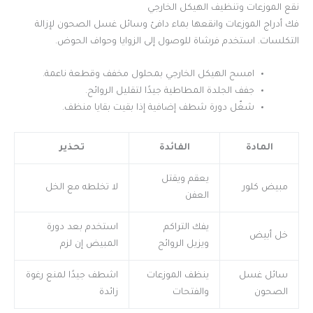
نقع الموزعات وتنظيف الهيكل الخارجي
فك أدراج الموزعات وانقعها بماء دافئ وسائل غسل الصحون لإزالة
التكلسات. استخدم فرشاة للوصول إلى الزوايا وحواف الحوض.
امسح الهيكل الخارجي بمحلول مخفف وقطعة ناعمة.
جفف الجلدة المطاطية جيدًا لتقليل الروائح.
شغّل دورة شطف إضافية إذا بقيت بقايا منظف.
المادة
الفائدة
تحذير
يعقم ويقتل
مبيض كلور
لا تخلطه مع الخل
العفن
يفك التراكم
استخدم بعد دورة
خل أبيض
ويزيل الروائح
المبيض إن لزم
سائل غسل
ينظف الموزعات
اشطف جيدًا لمنع رغوة
الصحون
والفتحات
زائدة