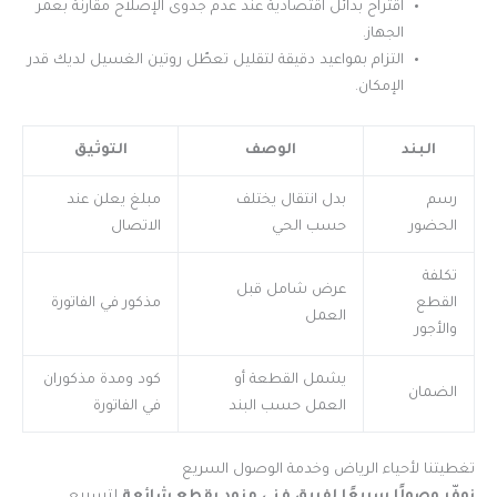
اقتراح بدائل اقتصادية عند عدم جدوى الإصلاح مقارنة بعمر
الجهاز.
التزام بمواعيد دقيقة لتقليل تعطّل روتين الغسيل لديك قدر
الإمكان.
البند
الوصف
التوثيق
رسم
بدل انتقال يختلف
مبلغ يعلن عند
الحضور
حسب الحي
الاتصال
تكلفة
عرض شامل قبل
القطع
مذكور في الفاتورة
العمل
والأجور
يشمل القطعة أو
كود ومدة مذكوران
الضمان
العمل حسب البند
في الفاتورة
تغطيتنا لأحياء الرياض وخدمة الوصول السريع
نوفّر وصولًا سريعًا لفريق فني مزود بقطع شائعة
لتسريع