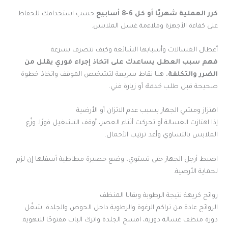
كرر العملية شهريًا أو كل 6-8 أسابيع
حسب استخدامك للحفاظ
على كفاءة الأجهزة وملاءمة غسل الملابس.
أعطال الغسالات وأسبابها الشائعة وكيف تتصرف بسرعة
فهم سبب العطل يساعدك على اتخاذ إجراء فوري يقلل من
الضرر والتكلفة.
هنا نقاط سريعة لتشخيص الموقف واتخاذ خطوة
صحيحة قبل طلب
خدمة
أو زيارة فني.
اهتزاز ومشي الجهاز بسبب عدم الاتزان أو الأرضية
إذا اهتازت الغسالة أو تحركت أثناء العصر، أوقف التشغيل فورًا. وزّع
الملابس بالتساوي وأعد ترتيب الأحمال.
اضبط أرجل الجهاز حتى تستوي، وضع حصيرة مطاطية أسفلها إن لزم
لحماية الأرضية.
روائح كريهة نتيجة الرطوبة وبقايا المنظف
الروائح عادة من تراكم الرغوة والرطوبة داخل الحوض والجلدة. شغّل
دورة منظف غسالة دورية، امسح الجلدة واترك الباب مفتوحًا للتهوية.