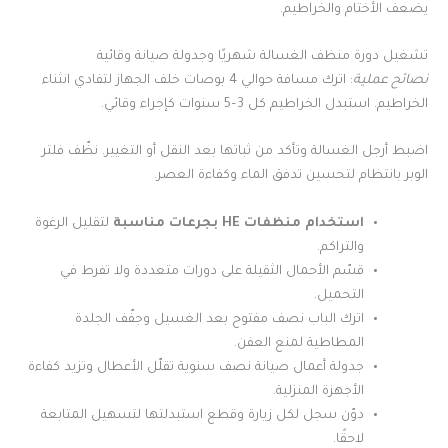
يضعف الأختام والخراطيم.
تشغيل دورة منظف الغسالة شهريًا وجدولة صيانة وقائية
نصائح عملية
: اترك مسافة حوالي 4 بوصات خلف الجهاز لتفادي انثناء
الخراطيم. استبدل الخراطيم كل 3–5 سنوات كإجراء وقائي.
اضبط أرجل الغسالة وتأكد من ثباتها بعد النقل أو التغيير. نظّف فلتر
الوبر بانتظام لتحسين تدفق الماء وكفاءة العصر.
استخدام منظفات HE بجرعات مناسبة
لتقليل الرغوة
والتراكم.
قسّم الأحمال الثقيلة على دورات متعددة ولا تفرط في
التحميل.
اترك الباب نصف مفتوح بعد الغسيل وجفّف الجلدة
المطاطية لمنع العفن.
جدولة أعمال صيانة نصف سنوية تقلّل الأعطال وتزيد كفاءة
الأجهزة المنزلية.
دوّن سجل لكل زيارة وقطع استبدلتها لتسهيل المتابعة
لاحقًا.