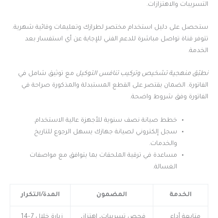
التسريبات والاهتزازات.
ستحصل على دليل استخدام مختصر لطرازك وتعليمات وقائية شهرية.
تتوفر قناة تواصل مباشرة للدعم الفني للإجابة عن أي استفسار بعد
الخدمة.
نطبّق منهجية تشخيص وتركيب تنافس التوكيل
مع توثيق شامل في
الفاتورة. الضمان يقتصر على القطع المستبدلة والمذكورة صراحة في
الفاتورة وفق شروط واضحة.
خطط صيانة نصف سنوية للأجهزة عالية الاستخدام.
سجل إلكتروني لصيانة جهازك يسهل الرجوع للتاريخ
والخدمات.
مساعدة في ترقية الملحقات بما يتوافق مع مواصفات
الغسالة.
الخدمة
المضمون
المدة/التكرار
متابعة أداء
فحص تسريبات، اهتزاز،
زيارة خلال 7–14