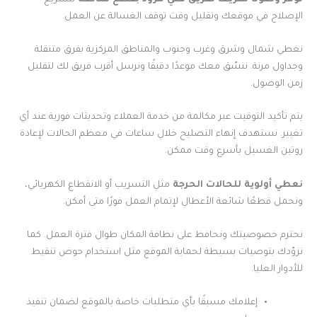
الإصلاح في موقعك وتقليل وقت توقف الغسالة عن العمل.
نغطي شمال وشرق وغرب وجنوب والمناطق المركزية بفرق متنقلة
وجداول مرنة. ننسّق معك موعدًا دقيقًا ونرسل أقرب فريق لك لتقليل
زمن الوصول.
يتم تأكيد التوقيت عبر مكالمة من خدمة العملاء وتحديثات فورية عند أي
تغيير. نستهدف إنهاء التصليح خلال ساعات في معظم الحالات لإعادة
روتين الغسيل بأسرع وقت ممكن.
نعطي أولوية للحالات الحرجة
مثل التسريب أو الانقطاع الكهربائي،
ونحمل قطعًا شائعة الأعطال لإتمام العمل فورًا متى أمكن.
نحترم خصوصيتك ونحافظ على نظافة المكان طوال فترة العمل. كما
نزوّدك بتوصيات بسيطة لحماية الموقع مثل استخدام حوض تنقيط
للأدوار العليا.
إعلامك مسبقًا بأي متطلبات خاصة بالموقع لضمان تنفيذ