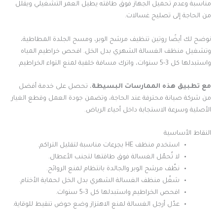
مناسبة وعدم تحميل الجهاز فوق طاقته يطيل العمر التشغيلي ويقلل
من الحاجة إلى تصليح غسالات.
نوضح لك أيضًا روتين تنظيف مرشح الوبر، ومسح الجلدة المطاطية،
وتشغيل منظف الغسالة الشهري بدل الخل. افحص خراطيم المياه
واستبدلها كل 3-5 سنوات، واترك مسافة خلفية لمنع التواء الخراطيم.
مع تطبيق هذه الممارسات البسيطة
، تحصل على خدمة أفضل
من شركة صيانة محترفة عند الحاجة، وتضمن جودة العمل وقطع الغيار
الأصلية وسرعة الاستجابة داخل أحياء الرياض.
النقاط الأساسية
استخدم منظف HE بجرعات مناسبة لتقليل التراكم.
لا تُحمّل الغسالة فوق طاقتها لتجنب الأعطال.
نظّف مرشح الوبر والجالدة بانتظام لمنع الروائح.
شغّل منظف الغسالة الشهري بدل الخل لحماية الأختام.
افحص الخراطيم واستبدلها كل 3-5 سنوات.
عدّل أرجل الغسالة لمنع الاهتزاز وضع حوض تنقيط للوقاية.