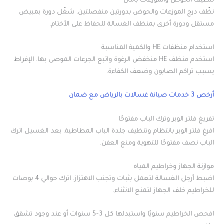
تنظيف الحوض والموزعات بأمان
نظّف درج الموزعات والحوض بدورتين منفصلتين. شغّل دورة بمبيض
مستقل ودورة أخرى بمنظف الغسالة للحفاظ على الأختام.
استخدام منظفات HE والكمية المناسبة
استخدم منظف HE منخفض الرغوة واتبع الجرعات الموصى بها. الإفراط
يسبب تراكم الصابون وضعف الكفاءة.
أرخص 3 خدمات صيانة غسالات بالرياض مع ضمان
تفريغ فلتر الوبر وترك الباب مفتوحًا
افرغ فلتر الوبر بانتظام وتنظيف جلدة الباب المطاطية. بعد الغسيل اترك
الباب نصف مفتوحًا للتهوية ومنع العفن.
موازنة الجهاز وخراطيم المياه
اضبط أرجل الغسالة لتعمل بثبات وتجنب الاهتزاز. اترك حوالي 4 بوصات
للخراطيم خلف الجهاز لتمنع الانثناء.
افحص الخراطيم سنويًا واستبدلها كل 3–5 سنوات أو عند وجود تشقق