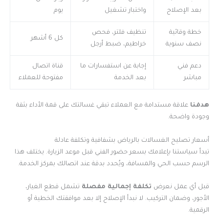
بعد الإصلاح
واختبار تشغيل
يوم
خطة وقائية
تنظيف فلتر، فحص
كل 6 أشهر
نصف سنوية
خراطيم، ضبط أرجل
دعم فني
إجابة عن استفسارات ما
قناة اتصال
مباشر
بعد الخدمة
مفتوحة للعملاء
هدفنا
علاقة مستدامة مع العملاء تبقي غسالتك على قمة الأداء بثقة
وجودة واضحة.
أسعار تصليح الغسالات بالرياض بشفافية وتكلفة عادلة
تبدأ سياستنا بإعلامك بسعر حضور الفني قبل موعد الزيارة. يختلف هذا
الرسم حسب الحي والمسافة، ويُحدد بدقة عند اتصالك بمركز الخدمة.
قبل أي عمل نعرض
تكلفة إجمالية مفصلة
تشمل قطع الغيار،
الأجور، وضمان التركيب. لا نبدأ الإصلاح إلا بعد موافقتك الخطية أو
الرقمية.