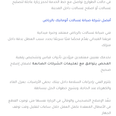
في حالات الطوارئ تواصل مع خط الخدمة لحجز زيارة عاجلة لتصليح
غسالات أو اصلاح غسالات داخل المدينة.
أفضل شركة صيانة غسالات أتوماتيك بالرياض
فني صيانة غسالات بالرياض معتمد وخبرة ميدانية
فريقنا الميداني يقدّم فحصًا فنيًا سريعًا يحدد سبب العطل بدقة داخل
منزلك.
نخدمك بفنيين معتمدين مزوّدين بأدوات قياس وتشخيص رقمية.
الفحص يتوافق مع تعليمات الشركات الصانعة
لضمان إصلاح
صحيح.
يلتزم الفني بإجراءات السلامة داخل بيتك. يحمي الأرضيات، يعزل الماء
والكهرباء عند الحاجة، ويشرح خطوات الحل ببساطة.
ننفّذ الإصلاح التصحيحي والوقائي في الزيارة نفسها متى توفرت القطع.
في الأعطال المعقدة نكمل العمل خلال ساعات لتقليل وقت توقف
الجهاز.