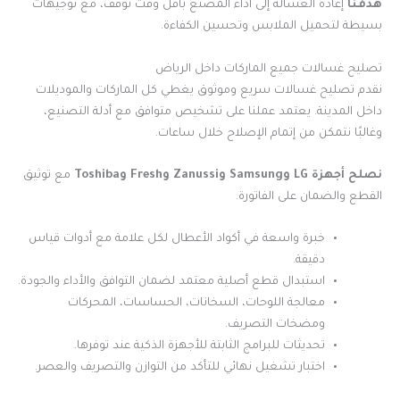
هدفنا
إعادة الغسالة إلى أداء المصنع بأقل وقت توقف، مع توجيهات
بسيطة لتحميل الملابس وتحسين الكفاءة.
تصليح غسالات جميع الماركات داخل الرياض
نقدم تصليح غسالات سريع وموثوق يغطي كل الماركات والموديلات
داخل المدينة. يعتمد عملنا على تشخيص متوافق مع أدلة التصنيع،
وغالبًا نتمكن من إتمام الإصلاح خلال ساعات.
نصلح أجهزة LG وSamsung وZanussi وFresh وToshiba
مع توثيق
القطع والضمان على الفاتورة.
خبرة واسعة في أكواد الأعطال لكل علامة مع أدوات قياس
دقيقة.
استبدال قطع أصلية معتمد لضمان التوافق والأداء والجودة.
معالجة اللوحات، السخانات، الحساسات، المحركات
ومضخات التصريف.
تحديثات للبرامج الثابتة للأجهزة الذكية عند توفرها.
اختبار تشغيل نهائي للتأكد من التوازن والتصريف والعصر.