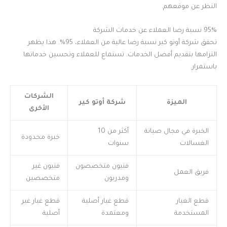
النظر عن موقعهم.
95% نسبة رضا العملاء عن خدمات الشركة
تحقق شركة أوتو كير نسبة رضا عالية من العملاء، 95%. هذا يظهر
التزامها بتقديم أفضل الخدمات. تستماع للعملاء وتحسين خدماتها
باستمرار.
الشركات
الميزة
شركة أوتو كير
الأخرى
الخبرة في مجال صيانة
أكثر من 10
خبرة محدودة
الغسالات
سنوات
فنيون متخصصون
فنيون غير
فريق العمل
ومدربون
متخصصين
قطع الغيار
قطع غيار أصلية
قطع غيار غير
المستخدمة
ومعتمدة
أصلية