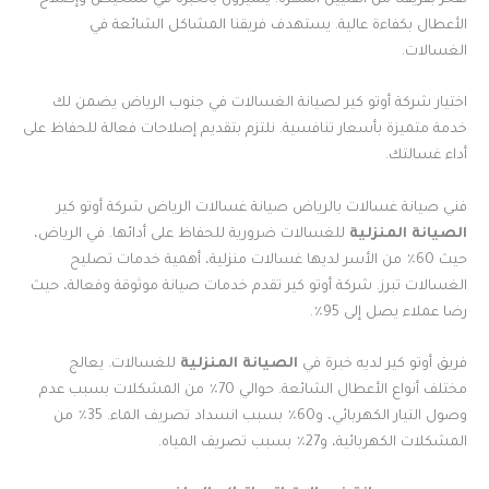
نفخر بفريقنا من الفنيين المهرة. يتميزون بالخبرة في تشخيص وإصلاح
الأعطال بكفاءة عالية. يستهدف فريقنا المشاكل الشائعة في
الغسالات.
اختيار شركة أوتو كير لصيانة الغسالات في جنوب الرياض يضمن لك
خدمة متميزة بأسعار تنافسية. نلتزم بتقديم إصلاحات فعالة للحفاظ على
أداء غسالتك.
فني صيانة غسالات بالرياض صيانة غسالات الرياض شركة أوتو كير
الصيانة المنزلية
للغسالات ضرورية للحفاظ على أدائها. في الرياض،
حيث 60٪ من الأسر لديها غسالات منزلية، أهمية خدمات تصليح
الغسالات تبرز. شركة أوتو كير تقدم خدمات صيانة موثوقة وفعالة، حيث
رضا عملاء يصل إلى 95٪.
فريق أوتو كير لديه خبرة في
الصيانة المنزلية
للغسالات. يعالج
مختلف أنواع الأعطال الشائعة. حوالي 70٪ من المشكلات بسبب عدم
وصول التيار الكهربائي، و60٪ بسبب انسداد تصريف الماء. 35٪ من
المشكلات الكهربائية، و27٪ بسبب تصريف المياه.