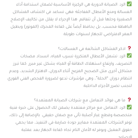
الرد: الصيانة الدورية هي الركيزة الأساسية لضمان استدامة أداء
الغسالة ومنع الأعطال المفاجئة؛ فهي تساعد في اكتشاف المشاكل
الصغيرة وحلها قبل أن تتفاقم. هذا الإجراء لا يقلل من تكاليف الإصلاح
الباهظة فحسب، بل يحافظ أيضاً على كفاءة المحرك (الموتور) ويطيل
العمر الافتراضي للجهاز لسنوات طويلة.
اذكر المشاكل الشائعة في الغسالات؟
الرد: تشمل الأعطال المتكررة تسرب المياه، انسداد مضخات
التصريف، وارتفاع استهلاك الطاقة أو المياه بشكل غير مبرر. كما تبرز
مشاكل أخرى مثل الضجيج المزعج أثناء الدوران، الاهتزاز الشديد، وعدم
انتظام دوران “الحلة”، وهي مؤشرات تدعو لضرورة الفحص الفني الفوري
لتجنب تضرر الأجزاء الداخلية.
ما هي فوائد التعامل مع شركات الصيانة المعتمدة؟
الرد: التعامل مع مراكز معتمدة يضمن لك الحصول على خبرة فنية
متخصصة وقطع غيار أصلية تأتي مع ضمان حقيقي. بالإضافة إلى ذلك،
توفر الشركات المعتمدة معايير جودة صارمة في التنفيذ، مما يحمي
حقوق العميل ويوفر له الأمان التام تجاه كفاءة الجهاز بعد عملية
الإصلاح.